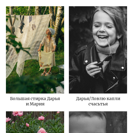
Дарья/Ловлю капли
Большая стирка Дарья
счасьтья
и Мария